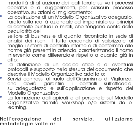
modalità di attuazione dei reati tarate sui vari processi
operativi e di suggerimenti, per ciascun processo
operativo, su azioni di miglioramento;
La costruzione di un Modello Organizzativo adeguato,
tarato sulla realtà aziendale ed imperniato su principi
di controllo puntuali e mirati, che tengono conto delle
peculiarità del
settore di business e di quanto riscontrato in sede di
analisi dei rischi. Il tutto cercando di valorizzare al
meglio i sistemi di controllo interno e di conformità alle
norme già presenti in azienda, caratterizzando il nostro
intervento come differenziale rispetto a quanto già in
atto;
La definizione di un codice etico e di eventuali
protocolli e supporto nella stesura del documento che
descrive il Modello Organizzativo adottato;
Servizi connessi al ruolo dell’Organismo di Vigilanza,
che dovrà garantire i controlli sull’efficacia,
sull’adeguatezza e sull’applicazione e rispetto del
Modello Organizzativo;
La formazione agli apicali e al personale sul Modello
Organizzativo tramite workshop e/o sistemi do e-
learning.
Nell’erogazione del servizio, utilizziamo
metodologie volte a: