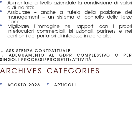
Aumentare a livello aziendale la condivisione di valori
e di indirizzi;
Assicurare – anche a tutela della posizione del
management – un sistema di controllo delle terze
parti;
Migliorare l’immagine nei rapporti con i propri
interlocutori commerciali, istituzionali, partners e nei
confronti dei portatori di interesse in generale.
←
ASSISTENZA CONTRATTUALE
→
ADEGUAMENTO AL GDPR COMPLESSIVO O PER
SINGOLI PROCESSI/PROGETTI/ATTIVITÀ
ARCHIVES
CATEGORIES
AGOSTO 2026
ARTICOLI
MARZO 2026
EVENTI
FEBBRAIO 2026
NEWS
GENNAIO 2026
LUGLIO 2025
GIUGNO 2025
MAGGIO 2025
NOVEMBRE 2024
OTTOBRE 2024
LUGLIO 2024