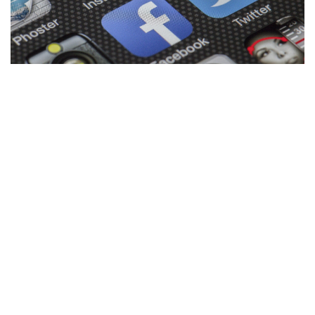
UK E USA VERSO UN ACCORDO SUI DA
TRANSFER
7 LUGLIO 2023
DOPO DUE ANNI DI CONSULTAZIONI, IL REGNO UNITO E GLI U
HANNO INDIVIDUATO I PRINCIPI…