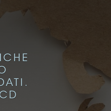
TICHE
TO
DATI.
ECD