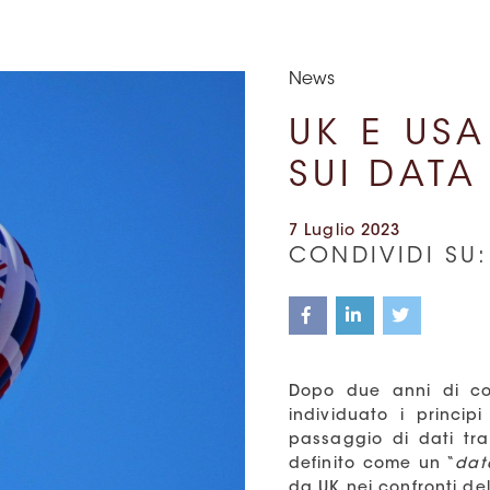
News
UK E US
SUI DATA
7 Luglio 2023
CONDIVIDI SU:
Dopo due anni di con
individuato i princip
passaggio di dati tra
definito come un “
dat
da UK nei confronti de