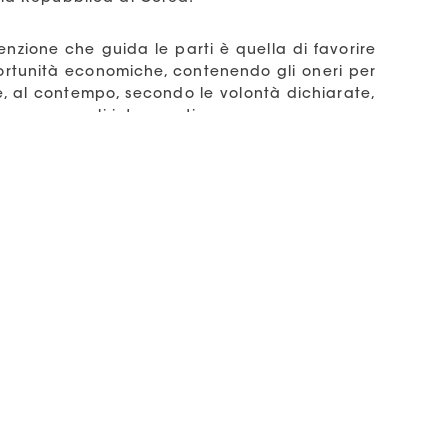
enzione che guida le parti è quella di favorire
ortunità economiche, contenendo gli oneri per
 e, al contempo, secondo le volontà dichiarate,
curezze per gli interessati.
ia,
clicca qui
.