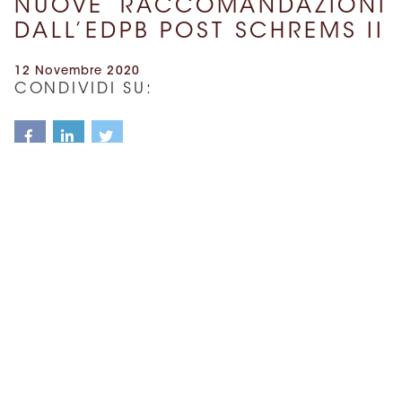
NUOVE RACCOMANDAZIONI
DALL’EDPB POST SCHREMS II
12 Novembre 2020
CONDIVIDI SU:
Il comitato ha pubblicato le nuove raccomandazioni
per gli esportatori di dati personali, con una lista di
misure supplementari esemplificative – tecniche e
contrattuali – da adottare per i trasferimenti extra UE.
Per consultare le raccomandazioni,
clicca qui
.