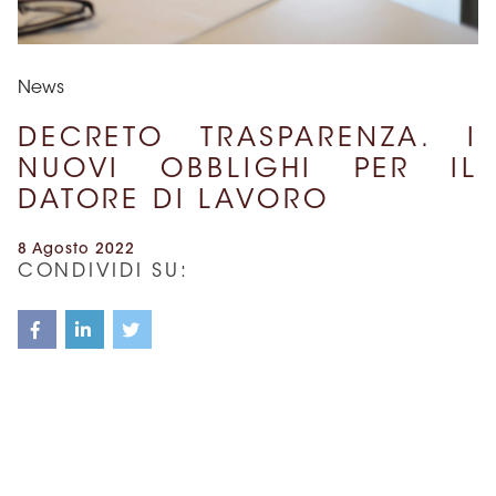
News
DECRETO TRASPARENZA. I
NUOVI OBBLIGHI PER IL
DATORE DI LAVORO
8 Agosto 2022
CONDIVIDI SU:
In attuazione della direttiva (UE) 2019/1152, è stato
approvato il D. Lgs. 27 giugno 2022, n. 104 (Decreto
Trasparenza), che specificamente introduce l’obbligo
informativo a carico del datore di lavoro relativamente
all’utilizzo, anche non esclusivo, di sistemi decisionali o