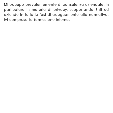
Mi occupo prevalentemente di consulenza aziendale, in
particolare in materia di privacy, supportando Enti ed
aziende in tutte le fasi di adeguamento alla normativa,
ivi compresa la formazione interna.
Il mio interesse verso la materia nasce durante gli studi
universitari. Conseguo nel 2003 la laurea in
Giurisprudenza presso l’Università Federico II di Napoli,
con una tesi sperimentale dal titolo “Tutela della
privacy. Trattamento giornalistico dei dati sensibili”.
Dopo un periodo trascorso negli Stati Uniti, entro a far
parte di uno studio specializzato in consulenza
aziendale, lavorando tra Napoli e Roma.
Collaboro con la cattedra di diritto privato, diritto della
mediazione e diritto dell’informatica presso l’Università
Parthenope di Napoli. Conseguo nel 2013 il titolo di
Dottore di Ricerca in “Pubblico e privato nel diritto delle
imprese” con tesi dal titolo “Reti di imprese e
Outsourcing”. Pubblico: “Segnalazioni alla Centrale
rischi e privacy: profili di responsabilità in capo alla