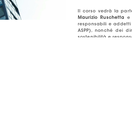
Il corso vedrà la part
Maurizio Ruschetta
e 
responsabili e addetti
ASPP), nonché dei dir
sostenibilità e respons
Programma didattico
Perché la sostenibi
di fondo, fattori di 
Cos’è la sostenibil
Enviromental Socia
Sostenibilità e imp
business, buone pra
Le nuove Direttive
Claims
La logica Impatti, 