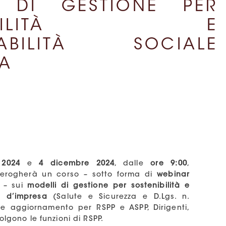
I DI GESTIONE PER
ENIBILITÀ E
SABILITÀ SOCIALE
SA
 2024
e
4 dicembre 2024
, dalle
ore 9:00
,
 erogherà un corso – sotto forma di
webinar
– sui
modelli di gestione per sostenibilità e
e d’impresa
(Salute e Sicurezza e D.Lgs. n.
e aggiornamento per RSPP e ASPP, Dirigenti,
olgono le funzioni di RSPP.