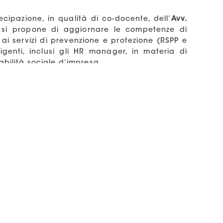
ecipazione, in qualità di co-docente, dell’
Avv.
si propone di aggiornare le competenze di
 ai servizi di prevenzione e protezione (RSPP e
igenti, inclusi gli HR manager, in materia di
abilità sociale d’impresa
lità: modelli economici e transizione, tendenze
spinta
ità: definizioni e concetti-chiave (le tematiche
l Governance)
licazioni per le imprese: impatti sul modello di
tiche e approcci strategici
 sulla sostenibilità: dal Reporting ai Green
Rischi ed Opportunità (IRO): come applicare il