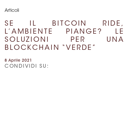
Articoli
SE IL BITCOIN RIDE,
L’AMBIENTE PIANGE? LE
SOLUZIONI PER UNA
BLOCKCHAIN “VERDE”
8 Aprile 2021
CONDIVIDI SU:
Autore: Avv. Diego Fulco
Approfondiamo il legame tra blockchain, in particolare
gli aspetti legati alle criptovalute, e la sostenibilità
ambientale, per valutare l’impatto della tecnologia e i