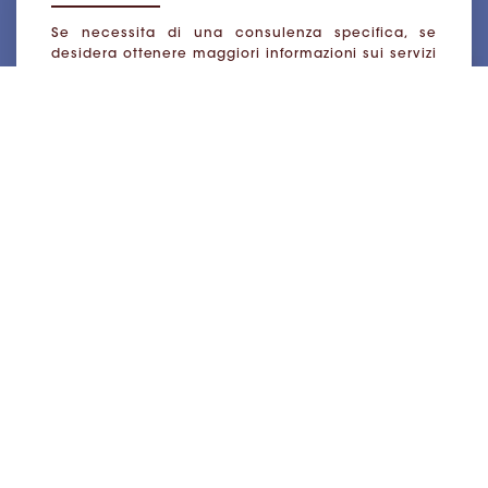
Se necessita di una consulenza specifica, se
desidera ottenere maggiori informazioni sui servizi
offerti, oppure per richiedere un preventivo
sull’assistenza, la invitiamo a compilare il form
“Prenota il Servizio”. Una volta inseriti i suoi dati,
un indirizzo e-mail valido e l’argomento della
richiesta, verrà prontamente ricontattato dagli
Avvocati e dai Professionisti di netforLegaL, che le
forniranno tutte le informazioni di cui necessita,
verificheranno la possibilità di fornirle assistenza,
ed elaboreranno un preventivo di massima.
PRENOTA UNA CHIAMATA